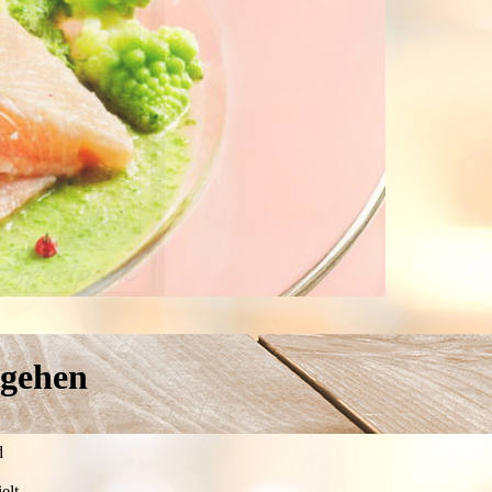
 gehen
d
elt.