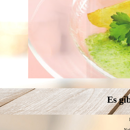
Es gi
Neb