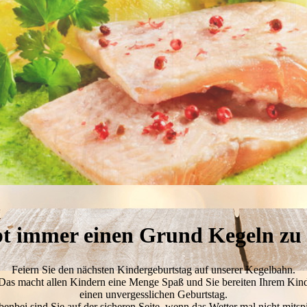
bt immer einen Grund Kegeln zu
Feiern Sie den nächsten Kindergeburtstag auf unserer Kegelbahn.
Das macht allen Kindern eine Menge Spaß und Sie bereiten Ihrem Kin
einen unvergesslichen Geburtstag.
enbei sind Sie auf der sicheren Seite, wenn das Wetter mal nicht mitspi