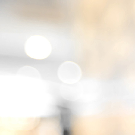
WP_20180915_11_34_16_Pro_1