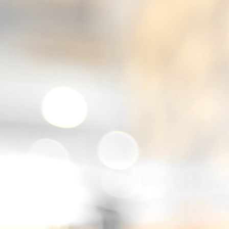
WP_20180915_11_30_52_Pro (1)