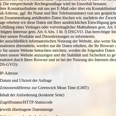
. f). Die entsprechende Rechtsgrundlage wird im Einzelfall benannt.
Ihrer Kontaktaufnahme mit uns per E-Mail oder über ein Kontaktformula
il-Adresse, ggf. Ihr Name und Ihre Telefonnummer) von uns gespeicher
em Zusammenhang anfallenden Daten löschen wir, nachdem der Zweck de
age erheben wir diese Daten mit Ihrer ausdrücklichen Einwilligung ge
Erfüllung eines Vertrages oder vorvertraglicher Maßnahmen gem. Art. 
chtigten Interesse gem. Art. 6 Abs. 1 lit. f) DSGVO. Das berechtigte In
über unsere Produkte und Dienstleistungen zu informieren.
der ausschließlich informatorischen Nutzung der Website, also wenn Sie 
rmationen übermitteln, werden nur die Daten erhoben, die Ihr Browser a
 Sie unsere Website betrachten möchten, werden die folgenden Daten er
hnen unsere Website anzuzeigen und die Stabilität und Sicherheit zu gew
matisiert durch Ihren Browser und ist bei der Nutzung des Internets dies
 f DS-GVO):
IP-Adresse
Datum und Uhrzeit der Anfrage
Zeitzonendifferenz zur Greenwich Mean Time (GMT)
Inhalt der Anforderung (konkrete Seite)
Zugriffsstatus/HTTP-Statuscode
jeweils übertragene Datenmenge