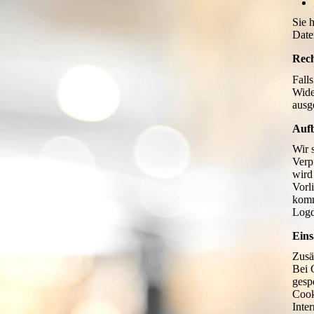
Sie 
Date
Rech
Fall
Wide
ausg
Auf
Wir 
Verp
wird
Vorl
komm
Logd
Eins
Zusä
Bei 
gesp
Cook
Inte