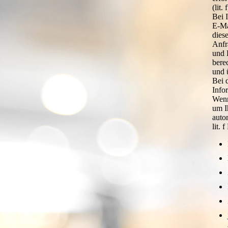
(lit
Bei 
E-Ma
dies
Anfr
und 
bere
und 
Bei 
Info
Wenn
um I
auto
lit.