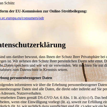
ian Schütz
tform der EU-Kommission zur Online-Streitbeilegung:
ec.europa.eu/consumers/odr
tenschutz­erklärung
sind uns darüber bewusst, dass Ihnen der Schutz Ihrer Privatsphäre bei
egen ist. Wir nehmen den Schutz Ihrer persönlichen Daten sehr ernst. 
he Daten speichern und wie wir sie verwenden. Wir möchten Sie mit di
ahmen zum Datenschutz in Kenntnis setzen.
ebung personenbezogener Daten
olgenden informieren wir über die Erhebung personenbezogener Daten
onenbezogene Daten sind alle Daten, die direkt oder indirekt auf Sie pe
-Adressen, Nutzerverhalten.
verarbeiten Daten gemäß DS-GVO Art. 6 Abs. 1 lit. a) b) c) f). Das be
rbeiten, wenn eine Einwilligung vorliegt (lit. a), soweit zur Erfüllung
derlich (lit. b), wir rechtlich dazu verpflichtet sind (lit. c) oder wir ei