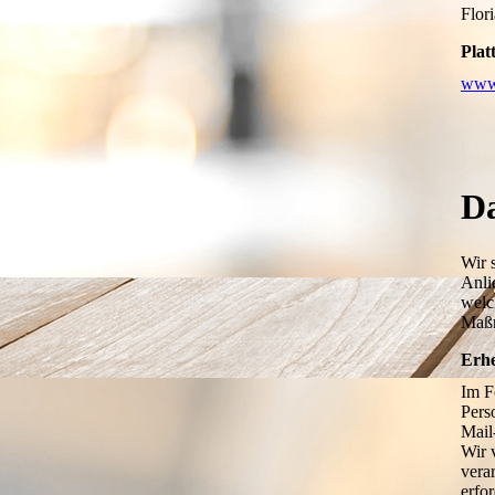
Flor
Plat
www.
Da
Wir 
Anli
welc
Maßn
Erh
Im F
Pers
Mail
Wir 
vera
erfor