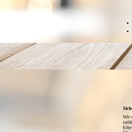
a.Di
we
Sich
Wir 
zufä
Erhe