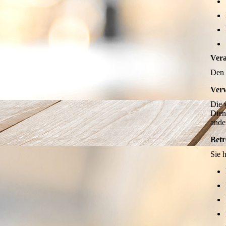
Vera
Den 
Ver
Die 
Dien
ande
Betr
Sie 