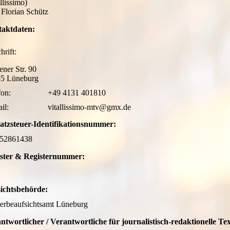
llissimo)
 Florian Schütz
aktdaten:
schrift:
ener Str. 90
5 Lüneburg
efon: +49 4131 401810
ail: vitallissimo-mtv@gmx.de
tzsteuer-Identifikationsnummer:
52861438
ster & Registernummer:
ichtsbehörde:
rbeaufsichtsamt Lüneburg
ntwortlicher / Verantwortliche für journalistisch-redaktionelle Tex