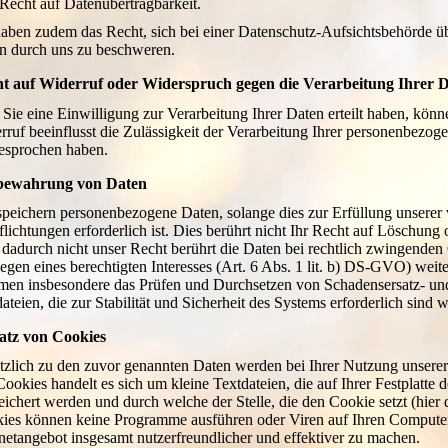
Recht auf Datenübertragbarkeit.
haben zudem das Recht, sich bei einer Datenschutz-Aufsichtsbehörde ü
n durch uns zu beschweren.
t auf Widerruf oder Widerspruch gegen die Verarbeitung Ihrer 
s Sie eine Einwilligung zur Verarbeitung Ihrer Daten erteilt haben, könn
rruf beeinflusst die Zulässigkeit der Verarbeitung Ihrer personenbezo
esprochen haben.
bewahrung von Daten
speichern personenbezogene Daten, solange dies zur Erfüllung unserer 
flichtungen erforderlich ist. Dies berührt nicht Ihr Recht auf Löschu
 dadurch nicht unser Recht berührt die Daten bei rechtlich zwingenden
iegen eines berechtigten Interesses (Art. 6 Abs. 1 lit. b) DS-GVO) weite
en insbesondere das Prüfen und Durchsetzen von Schadensersatz- und
ateien, die zur Stabilität und Sicherheit des Systems erforderlich sind 
atz von Cookies
tzlich zu den zuvor genannten Daten werden bei Ihrer Nutzung unserer
Cookies handelt es sich um kleine Textdateien, die auf Ihrer Festplat
eichert werden und durch welche der Stelle, die den Cookie setzt (hier
ies können keine Programme ausführen oder Viren auf Ihren Computer 
rnetangebot insgesamt nutzerfreundlicher und effektiver zu machen.