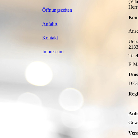
(Vita
Herr
Öffnungszeiten
Kont
Anfahrt
An
Kontakt
Uelz
2133
Impressum
Tel
E-M
Umsa
DE3
Regi
Aufs
Gewe
Vera